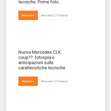
per il Salone di
tecniche. Prime foto.
Ginevra.
Secondo le
prime indisc
Mercedes
Mercoledì 12 Febbraio
In casa
Nuova Mercedes CLK
Mercedes si sta
coup??: fotospia e
lavorando
freneticamente
anticipazioni sulle
per mettere a
caratteristiche tecniche
punto la nuova
coupé della
classe C, la
CLK. Benché
Mercedes
Mercoledì 12 Febbraio
ancora non
si sappia
molt