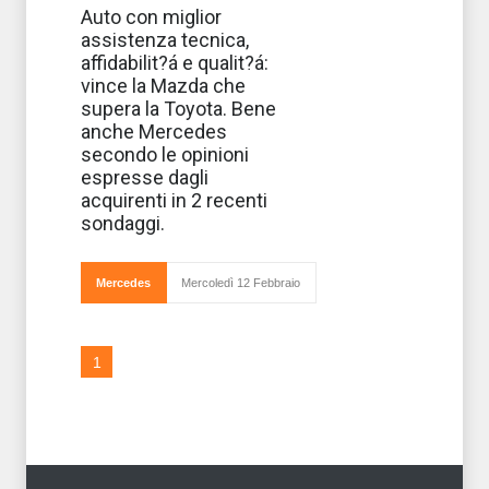
Ogni anno il
Auto con miglior
magazine
assistenza tecnica,
automobilistico
tedesco Auto Bild
affidabilit?á e qualit?á:
comunica gli esiti
vince la Mazda che
del suo “Report
di Qualità” che
supera la Toyota. Bene
punta a
anche Mercedes
identificare
secondo le opinioni
espresse dagli
acquirenti in 2 recenti
sondaggi.
Mercedes
Mercoledì 12 Febbraio
1