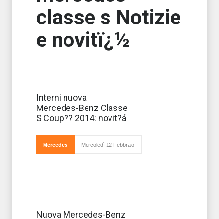
classe s Notizie
e novitï¿½
Osservando la
Interni nuova
nuova
Mercedes-Benz Classe
Mercedes- Benz
Classe S Coupé
S Coup?? 2014: novit?á
su vista
laterale, si
nota una
zona di vetro
Mercedes
Mercoledì 12 Febbraio
senza
l'interruzione di un montante B.
Dopo aver
Nuova Mercedes-Benz