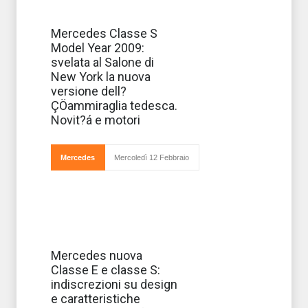
Mercedes svela
Mercedes Classe S
al Salone di New
Model Year 2009:
York 2009 la
nuova Classe S
svelata al Salone di
Model Year
New York la nuova
2009:
l'ammiraglia della
versione dell?
Casa tedesca
ÇÖammiraglia tedesca.
che torna
mostrarsi in tutta
Novit?á e motori
la
Mercedes
Mercoledì 12 Febbraio
E’ attesa per il
Mercedes nuova
2009 la nuova
Classe E e classe S:
generazione
della Mercedes
indiscrezioni su design
Classe E.
e caratteristiche
Debutto previsto