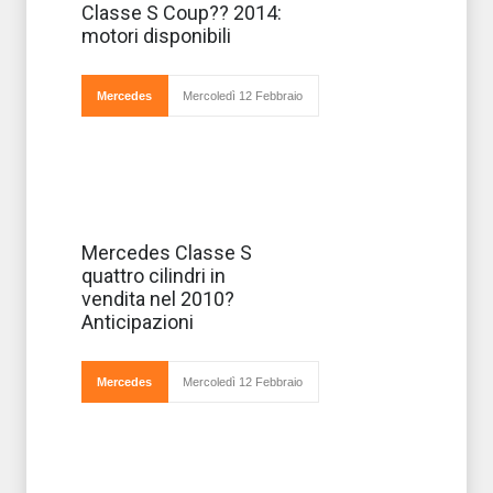
abbagliato tutti
Classe S Coup?? 2014:
con il prototipo
presentato a
motori disponibili
Francoforte
nella
seconda
metà di
Mercedes
Mercoledì 12 Febbraio
quest'anno,
la Mercedes- Benz Classe S Cou
La Mercedes-
Mercedes Classe S
Benz Classe S
quattro cilindri in
tornerà sul
mercato nel
vendita nel 2010?
2010 con una
Anticipazioni
nuova versione
spinta dal
quattro
cilindri
Mercedes
Mercoledì 12 Febbraio
common rail
che si
chiamerà S 300