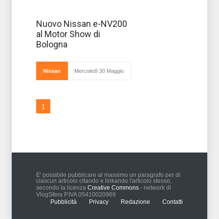
Il Motor Show di
Nuovo Nissan e-NV200
Bologna è
al Motor Show di
l'occasione
anche per
Bologna
vedere la
presentazione di
vetture non per
tutti, compresi i
Nissan
Mercoledì 30 Maggio
veicoli da lavoro
1
E' possibile pubblicare al massimo un paragrafo per di
ciascun articolo citando e linkando l'articolo stesso,
secondo la licenza
Creative Commons
- network di
VlogSfera P.IVA 05410020969
Pubblicità
Privacy
Redazione
Contatti