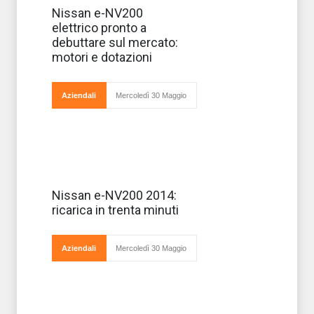
Dovrebbe
Nissan e-NV200
debuttare entro
elettrico pronto a
la fine dell’anno
sul mercato
debuttare sul mercato:
europeo il nuovo
motori e dotazioni
Nissan e-NV200,
van elettrico, a
emissioni zero
che garanti
Aziendali
Mercoledì 30 Maggio
Nissan e-NV200
Nissan e-NV200 2014:
costituisce una
ricarica in trenta minuti
novità
rivoluzionaria
all'interno del
panorama
Aziendali
Mercoledì 30 Maggio
della casa
automobilistica giapponese. Un motore che co