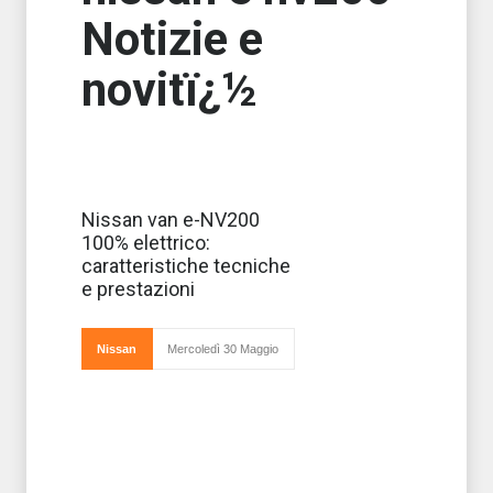
Notizie e
novitï¿½
Il van Nissan e-
Nissan van e-NV200
NV200 100%
100% elettrico:
elettrico torna sul
mercato
caratteristiche tecniche
rinnovato
e prestazioni
soprattutto nelle
prestazioni e
capace di
garantire una
Nissan
Mercoledì 30 Maggio
maggiore
autonom