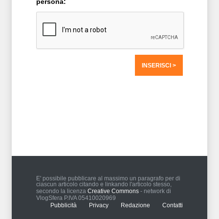
persona:
T2 = 0,0000
T3 = 0,0000
T4 = 1.586,9141
T5 = 1.586,9141
T6 = 1.586,9141
T7 = 1.586,9141 > 2075,276 > 2075,26
E' possibile pubblicare al massimo un paragrafo per di
ciascun articolo citando e linkando l'articolo stesso,
secondo la licenza
Creative Commons
- network di
VlogSfera P.IVA 05410020969
Pubblicità
Privacy
Redazione
Contatti