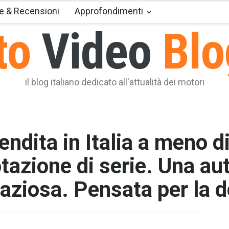
e & Recensioni
Approfondimenti
to
Video
Blo
il blog italiano dedicato all'attualità dei motori
endita in Italia a meno d
tazione di serie. Una auto
ziosa. Pensata per la 
T2 = 0,0
T3 = 0,0
T4 = 0,0
T5 = 0,0