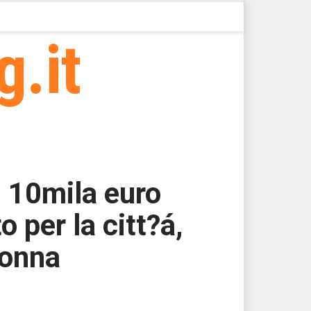
g.it
i 10mila euro
 per la citt?á,
donna
000
000
000
000