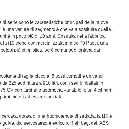
T6 = 0,0
T7 = 0,0
di serie sono le caratteristiche principali della nuova
" è una vettura di segmento A che va a sostituire quella
unità in poco più di 10 anni. Costruita nella fabbrica
, la i10 viene commercializzata in oltre 70 Paesi, una
ipotesi più ottimistica, però comunque lontana dai
volume di taglia piccola, 5 posti comodi e un vano
da 225 addirittura a 910 litri, con i sedili ribaltati in
e 75 CV con turbina a geometria variabile, e un 4 cilindri
primi motori ad essere lanciati.
cercata, dotata di una buona tenuta di strdada, la i10 è
a guida, dal servosterzo elettrico ai 4 air bag, dall'ABS