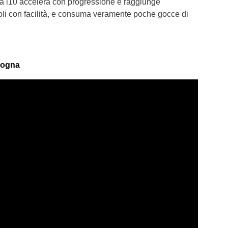
. La i10 accelera con progressione e raggiunge
oli con facilità, e consuma veramente poche gocce di
logna