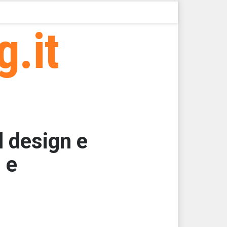
g.it
l design e
 e
000
,2500
,2500
,2500