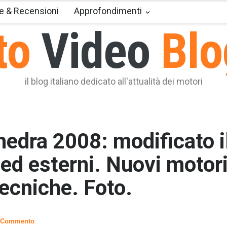
e & Recensioni
Approfondimenti
to
Video
Blo
il blog italiano dedicato all'attualità dei motori
edra 2008: modificato i
 ed esterni. Nuovi motori
tecniche. Foto.
T2 = 0,0
T3 = 781
T4 = 781
 Commento
T5 = 781