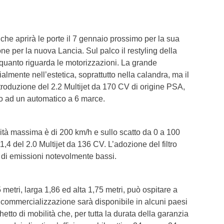
T6 = 781
T7 = 781
 che aprirà le porte il 7 gennaio prossimo per la sua
ne per la nuova Lancia. Sul palco il restyling della
 quanto riguarda le motorizzazioni. La grande
almente nell’estetica, soprattutto nella calandra, ma il
l’introduzione del 2.2 Multijet da 170 CV di origine PSA,
o ad un automatico a 6 marce.
ità massima è di 200 km/h e sullo scatto da 0 a 100
,4 del 2.0 Multijet da 136 CV. L’adozione del filtro
li di emissioni notevolmente bassi.
tri, larga 1,86 ed alta 1,75 metri, può ospitare a
 commercializzazione sarà disponibile in alcuni paesi
etto di mobilità che, per tutta la durata della garanzia