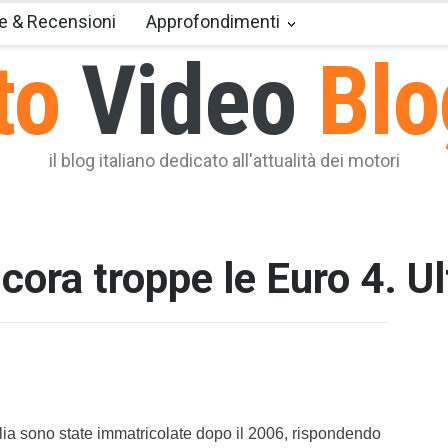
e & Recensioni
Approfondimenti
to
Video
Blo
il blog italiano dedicato all'attualità dei motori
ncora troppe le Euro 4. Ul
T2 = 0,0
T3 = 0,0
T4 = 0,0
T5 = 0,0
T6 = 0,0
T7 = 0,0
talia sono state immatricolate dopo il 2006, rispondendo