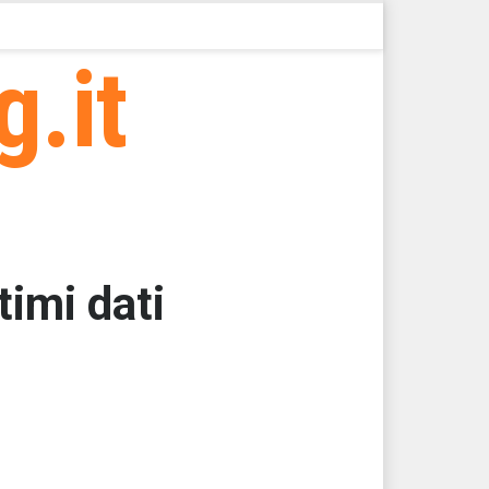
g.it
timi dati
000
000
000
000
000
000 > 47279 > 47279