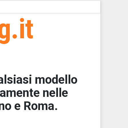
g.it
alsiasi modello
eramente nelle
ano e Roma.
000
000
000
000