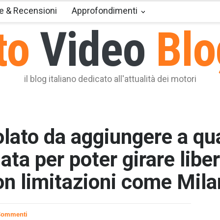
e & Recensioni
Approfondimenti
to
Video
Blo
il blog italiano dedicato all'attualità dei motori
colato da aggiungere a qu
ata per poter girare lib
con limitazioni come Mil
T2 = 0,0
T3 = 0,0
T4 = 0,0
Commenti
T5 = 0,0