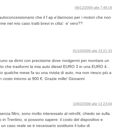
09/12/2009 alle 7:49:19
autoconcessionario che il f.ap.e'dannoso per i motori che non
 nel mio caso tratti brevi in citta': e' vero??
01/10/2009 alle 23:21:33
lcuno sa dirmi con precisione dove rivolgermi per montare un
nto che trasformi la mia auto diesel EURO 3 in una EURO 4...
ito qualche mese fa su una rivista di auto, ma non riesco più a
un costo intorno ai 900 €. Grazie mille! Giovanni
10/02/2008 alle 13:23:04
za filtro, sono molto interessato al retrofit; chiedo se sulla
 in Trentino, si possono sapere: il costo del dispositivo e
ad un caso reale se è necessario sostituire il tubo di