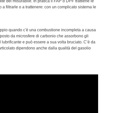
ite del misurabile. In pratica il FAP o DPF trattiene le
 a filtrarle o a trattenere: con un complicato sistema le
scoppio quando c'è una combustione incompleta a causa
mposto da microsfere di carbonio che assorbono gli
l lubrificante e può essere a sua volta bruciato. C’è da
particolato dipendono anche dalla qualità del gasolio