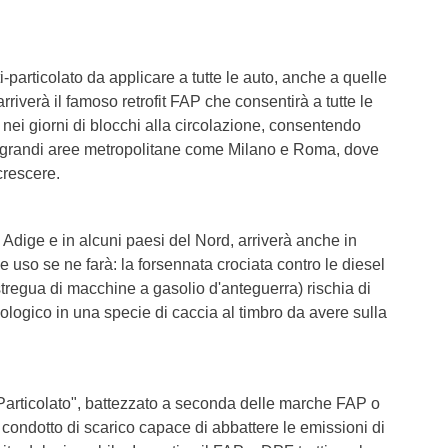
T6 = 0,0
T7 = 0,0
-particolato da applicare a tutte le auto, anche a quelle
riverà il famoso retrofit FAP che consentirà a tutte le
 nei giorni di blocchi alla circolazione, consentendo
e grandi aree metropolitane come Milano e Roma, dove
crescere.
to Adige e in alcuni paesi del Nord, arriverà anche in
he uso se ne farà: la forsennata crociata contro le diesel
regua di macchine a gasolio d'anteguerra) rischia di
cologico in una specie di caccia al timbro da avere sulla
-Particolato", battezzato a seconda delle marche FAP o
condotto di scarico capace di abbattere le emissioni di