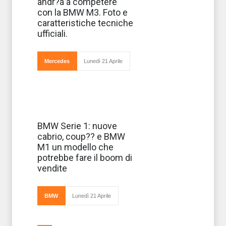
la nuova
andr?á a competere
Mercedes C63
con la BMW M3. Foto e
AMG, il modello
più sportivo della
caratteristiche tecniche
Classe C, che
ufficiali.
competerà
direttament
Mercedes
Lunedì 21 Aprile
La Serie 1 della
BMW Serie 1: nuove
BMW a partire
cabrio, coup?? e BMW
dalla sua
comparsa ha
M1 un modello che
fatto largamente
potrebbe fare il boom di
discutere gli
appassionati di
vendite
design
automobilistico
sull’ardite
BMW
Lunedì 21 Aprile