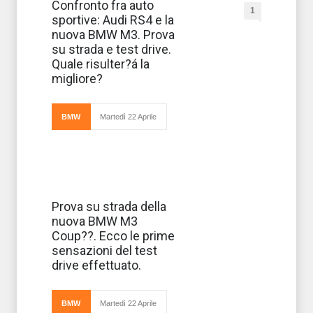
AutoCar è
Confronto fra auto
1
uno dei
sportive: Audi RS4 e la
settimanali
europei più
nuova BMW M3. Prova
autorevoli
su strada e test drive.
dedicati al
mondo dell’auto.
Quale risulter?á la
Le sue analisi
migliore?
hanno il potere di
influenzare pesant
BMW
Martedì 22 Aprile
Dalla BMW
Prova su strada della
nascono vetture
nuova BMW M3
sportive come la
M3 Cabrio e
Coup??. Ecco le prime
la M3 Coupé da
sensazioni del test
cui è lecito
aspettarsi delle
drive effettuato.
prestazioni di
grandissimo valore.
La M3
BMW
Martedì 22 Aprile