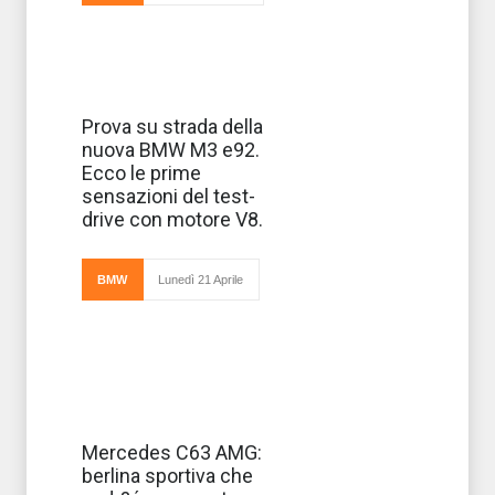
Dopo le
Prova su strada della
nuova BMW M3 e92.
Ecco le prime
sensazioni del test-
drive con motore V8.
BMW
Lunedì 21 Aprile
anticipazioni sulla versione cabrio, in Spagna è
stata presentata la nuova BMW M3 e92 con
motore V8 da 420 cavalli e prestazioni di
Sarà
Mercedes C63 AMG:
commercializzata
berlina sportiva che
all’inizio del 2008