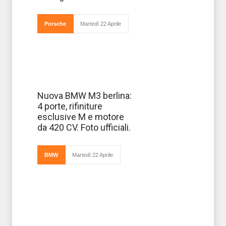
Porsche
Martedì 22 Aprile
La BMW M3
Nuova BMW M3 berlina:
berlina è stata
4 porte, rifiniture
presentata
ufficialmente in
esclusive M e motore
questi giorni al
da 420 CV. Foto ufficiali.
pubblico,
affiancando così la
proposta dell’M3 in
versione coup
BMW
Martedì 22 Aprile