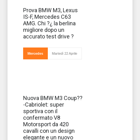
Autobild ha
Prova BMW M3, Lexus
messo a
IS-F, Mercedes C63
confonto BMW
M3 berlina,
AMG. Chi ?¿ la berlina
Mercedes C63
migliore dopo un
AMG e Lexus IS-
F. La IS-F offre
accurato test drive ?
una valida
alternativa a chi
non vuole
orientarsi
Mercedes
Martedì 22 Aprile
Novità BMW e, si
Nuova BMW M3 Coup??
sa, la casa
-Cabriolet: super
tedesca non
delude mai. Ed
sportiva con il
ecco la nuova
confermato V8
BMW M3, nuova
coupè cabriolet.
Motorsport da 420
Nessun novità
cavalli con un design
esterna, la furia
di Mon
elegante e un nuovo