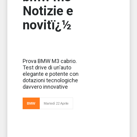
Notizie e
novitï¿½
Eleganza,
Prova BMW M3 cabrio.
confort e
Test drive di un'auto
sicurezza alla
guida di una
elegante e potente con
BMW sono da
dotazioni tecnologiche
sempre
assicurate. La
davvero innovative
casa produttrice
non potrebbe non
offrire qualità e raffin
BMW
Martedì 22 Aprile