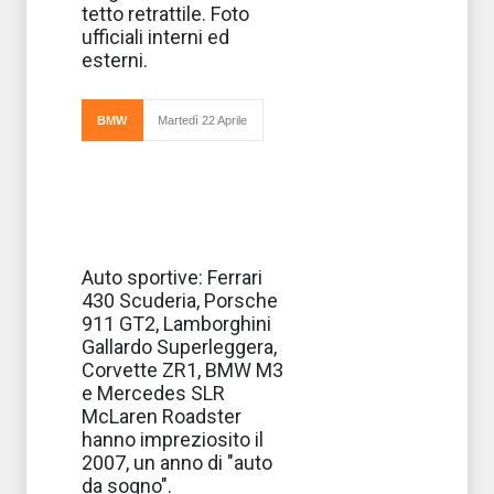
tetto retrattile. Foto
ufficiali interni ed
esterni.
BMW
Martedì 22 Aprile
E’ stato l’anno
Auto sportive: Ferrari
più ricco di
430 Scuderia, Porsche
sorprese il 2007,
l’anno dei motori,
911 GT2, Lamborghini
l’anno
Gallardo Superleggera,
dell’eleganza e
del design
Corvette ZR1, BMW M3
raffinato,
e Mercedes SLR
McLaren Roadster
hanno impreziosito il
2007, un anno di "auto
da sogno".