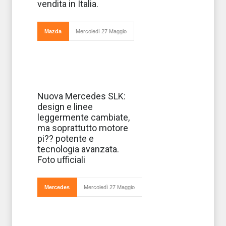
chiave Mazd
vendita in Italia.
Mazda
Mercoledì 27 Maggio
Eccola sul
Nuova Mercedes SLK:
mercato: la
design e linee
nuova Mercedes
SLK ha fatto
leggermente cambiate,
l’ingresso nel
ma soprattutto motore
mondo della
casa tedesca più
pi?? potente e
fine ed elegante
tecnologia avanzata.
nel mondo.
Esteticamen
Foto ufficiali
Mercedes
Mercoledì 27 Maggio