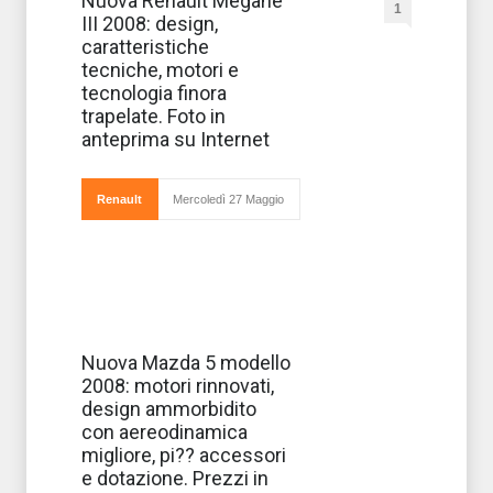
Nuova Renault Megane
1
Renault
III 2008: design,
rinnova la
sua gamma e
caratteristiche
lavora al
tecniche, motori e
progetto di una
nuova vettura
tecnologia finora
che, scoperta, ha
trapelate. Foto in
svelato i suoi
primi dettagli.
anteprima su Internet
Originale nell&
Renault
Mercoledì 27 Maggio
La nuova
Nuova Mazda 5 modello
"Mazda 5", sarà
2008: motori rinnovati,
presentata
ufficialmente al
design ammorbidito
prossimo Salone
con aereodinamica
di Parigi e
rappresenta la
migliore, pi?? accessori
monovolume
e dotazione. Prezzi in
compatta in