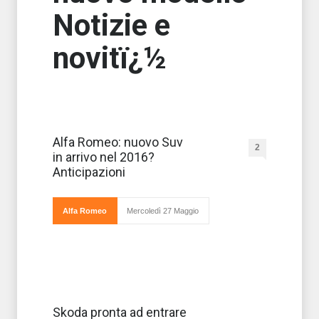
Notizie e
novitï¿½
Qualcuno lo
Alfa Romeo: nuovo Suv
2
ha già
in arrivo nel 2016?
battezzato
Kamal ma non è
Anticipazioni
certo che
sia questo il
nome
ufficiale del
Alfa Romeo
Mercoledì 27 Maggio
nuovo Suv
Alfa Romeo. Si tratta di una novità che
Skoda si prepara
Skoda pronta ad entrare