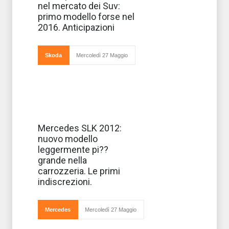
a debuttare nel
nel mercato dei Suv:
mercato dei
piccoli Suv,
primo modello forse nel
pronto a sfidare
2016. Anticipazioni
le rivali Nissan e
Peugeot:
secondo le prime
anticipazioni, la
Skoda
Mercoledì 27 Maggio
Arriverà solo il
Mercedes SLK 2012:
prossimo 2012 la
nuovo modello
nuova creazione
Mercedes SLK.
leggermente pi??
Basata su un
grande nella
pianale inedito,
la nuova coupè
carrozzeria. Le primi
sarà un pò più
indiscrezioni.
grande dell'at
Mercedes
Mercoledì 27 Maggio