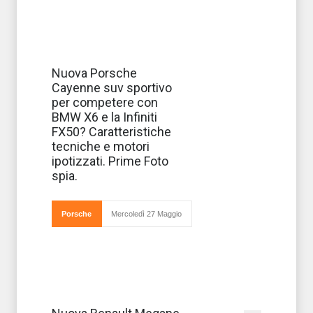
E’ stato svelato
Nuova Porsche
‘segratmente’
Cayenne suv sportivo
dalla squadra di
Infomotori un
per competere con
inedito progetto
BMW X6 e la Infiniti
Porsche
destinato ad
FX50? Caratteristiche
allargare la
tecniche e motori
famiglia
ipotizzati. Prime Foto
spia.
Porsche
Mercoledì 27 Maggio
Casa