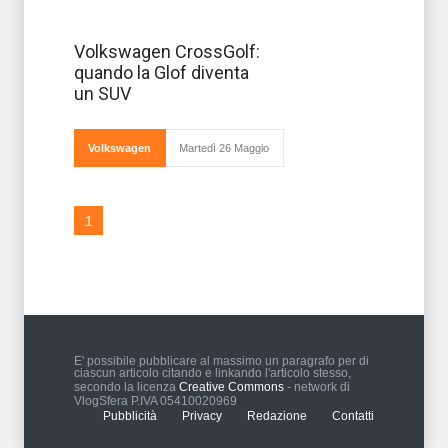
Interpretare la
Volkswagen CrossGolf:
Golf secondo la
quando la Glof diventa
chiave di lettura
propria dei SUV
un SUV
o addirittura
di un
MPV può
sembrare
Volkswagen
Martedì 26 Maggio
azzardato,
ma alla Volkswagen evident
1
E' possibile pubblicare al massimo un paragrafo per di
ciascun articolo citando e linkando l'articolo stesso,
secondo la licenza
Creative Commons
- network di
VlogSfera P.IVA 05410020969
Pubblicità
Privacy
Redazione
Contatti