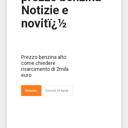
Notizie e
novitï¿½
Se pensate che
Prezzo benzina alto:
il prezzo della
come chiedere
benzina sia
troppo alto e che
risarcimento di 2mila
lo sia stato
euro
anche negli anni
passati, avete
ragione. Ma
adesso potete
Mercato
Giovedì 04 Aprile