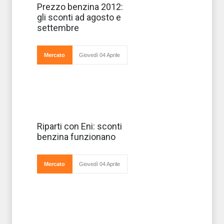
Il caro benzina ci
Prezzo benzina 2012:
ha accolti al
gli sconti ad agosto e
rientro delle
vacanze come
settembre
mai avremmo
voluto, con una
media nazionale
che ha sfiorato
Mercato
Giovedì 04 Aprile
oltre i due euro
Non c'erano
Riparti con Eni: sconti
dubbi che
benzina funzionano
un'iniziativa
legata al prezzo
della benzina
dovesse avere un
Mercato
Giovedì 04 Aprile
successo enorme
come in effetti è
stato