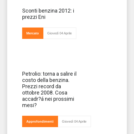
Anni a
Sconti benzina 2012: i
rincorrere un
prezzi Eni
abbassamento
dei prezzi del
carburante, che
quando arriva
Mercato
Giovedì 04 Aprile
diventa materia di
polemica. La
promozione Riparti c
La benzina è
Petrolio: torna a salire il
salita a 1,259
costo della benzina.
euro al litro,
mentre il gasolio
Prezzi record da
è tornato sopra
ottobre 2008. Cosa
quota 1,1 euro al
litro, per la prima
accadr?á nei prossimi
volta in 5 mesi, il
mesi?
diese
Approfondimenti
Giovedì 04 Aprile