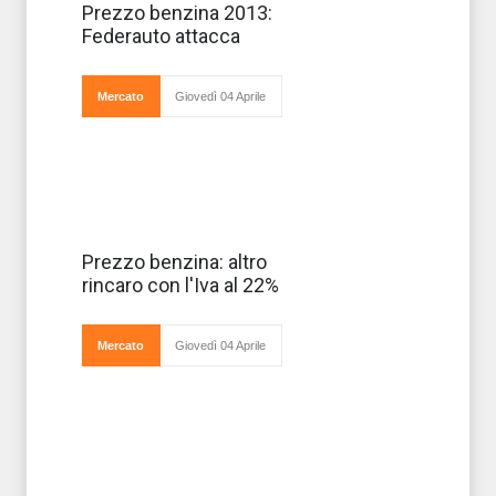
Il costo del
Prezzo benzina 2013:
carburante non
Federauto attacca
accenna a calare
nonostante il
trascorrere dei
mesi e le prime
Mercato
Giovedì 04 Aprile
settimane del
2013 hanno
confermato per
La benzina
Prezzo benzina: altro
aumenta già di
rincaro con l'Iva al 22%
per se, ma con
l'aumento dell'Iva
al 22% i prezz
saliranno ancora
Mercato
Giovedì 04 Aprile
di più ed è stato
già stimato c