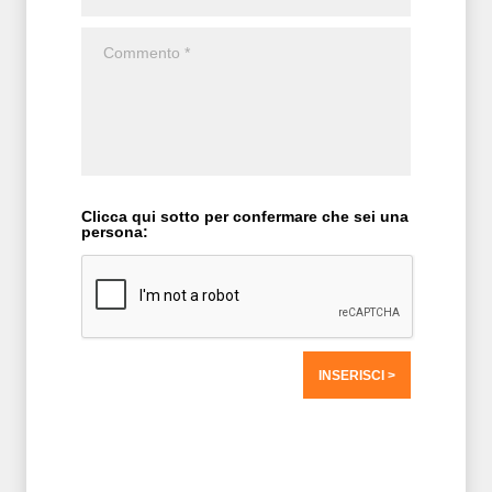
Clicca qui sotto per confermare che sei una
persona:
T2 = 0,0000
T3 = 0,0000
T4 = 0,0000
T5 = 1.499,9390
T6 = 1.499,9390
T7 = 1.499,9390 > 166,634 > 166,619