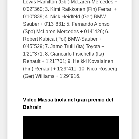
Lewis Hamilton (Gbr) McLaren-Mercedes +
0'02"360; 3. Kimi Raikkonen (Fin) Ferrari +
0'10"839; 4. Nick Heidfeld (Ger) BMW-
Sauber + 0'13"831; 5. Fernando Alonso
(Spa) McLaren-Mercedes + 014"426; 6.
Robert Kubica (Pol) BMW-Sauber +
0'45"529; 7. Jarno Trulli (Ita) Toyota +
1'21"371; 8. Giancarlo Fisichella (Ita)
Renault + 1'21"701; 9. Heikki Kovalainen
(Fin) Renault + 1'29"411; 10. Nico Rosberg
(Ger) Williams + 1'29"916.
Video Massa triofa nel gran premio del
Bahrain