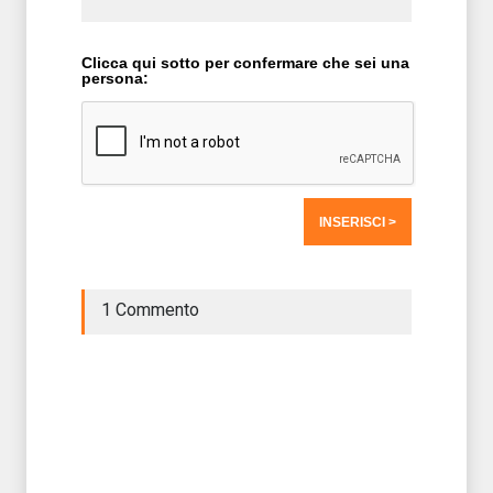
Clicca qui sotto per confermare che sei una
persona:
1 Commento
T2 = 1.562,5000
T3 = 1.562,5000
T4 = 1.562,5000
T5 = 1.562,5000
T6 = 1.562,5000
T7 = 1.562,5000 > 30908,8 > 30908,78