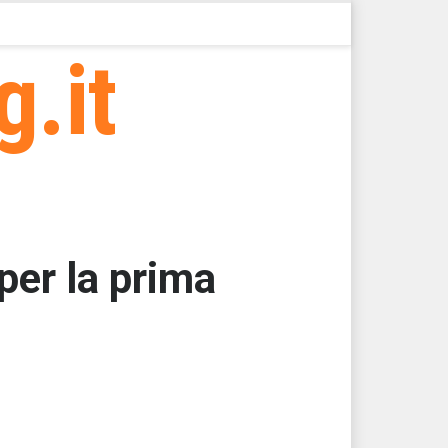
g.it
per la prima
000
000
000
000
000
000 > 74490,02 > 74490,02