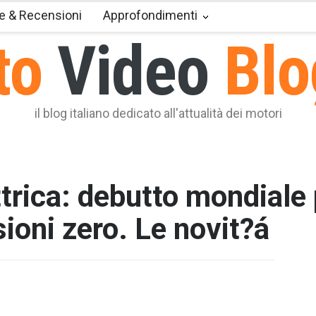
e & Recensioni
Approfondimenti
to
Video
Blo
il blog italiano dedicato all'attualità dei motori
trica: debutto mondiale 
ioni zero. Le novit?á
T2 = 0,0
T3 = 0,0
T4 = 0,0
T5 = 0,0
T6 = 0,0
T7 = 0,0