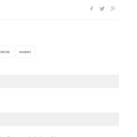
cniche
motori