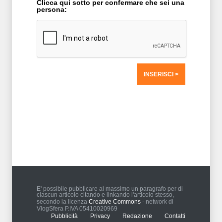
Clicca qui sotto per confermare che sei una
persona:
T2 = 1.562,5000
T3 = 1.562,5000
T4 = 1.562,5000
T5 = 1.562,5000
T6 = 1.562,5000
T7 = 1.562,5000 > 74672,93 > 74672,91
E' possibile pubblicare al massimo un paragrafo per di
ciascun articolo citando e linkando l'articolo stesso,
secondo la licenza
Creative Commons
- network di
VlogSfera P.IVA 05410020969
Pubblicità
Privacy
Redazione
Contatti