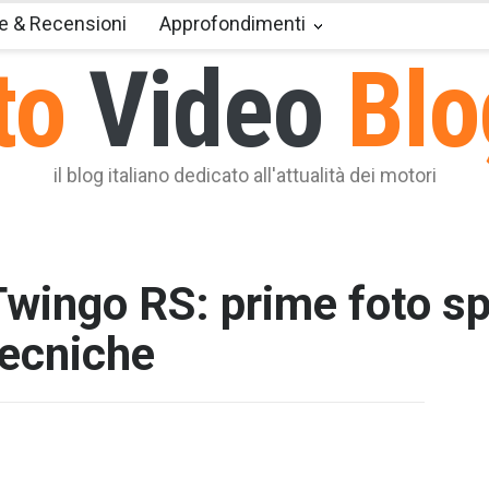
e & Recensioni
Approfondimenti
to
Video
Blo
il blog italiano dedicato all'attualità dei motori
wingo RS: prime foto sp
tecniche
T2 = 0,0
T3 = 1.4
T4 = 1.4
T5 = 1.4
T6 = 1.4
T7 = 1.4