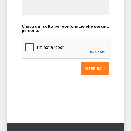
Clicca qui sotto per confermare che sei una
persona:
T2 = 0,0000
T3 = 0,0000
T4 = 0,0000
T5 = 0,0000
T6 = 0,0000
T7 = 0,0000 > 50396,79 > 50396,79