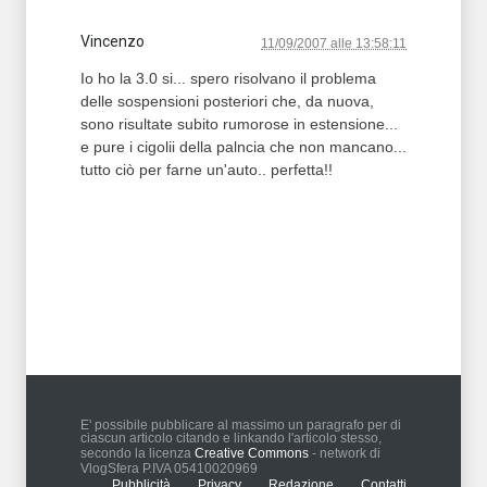
Vincenzo
11/09/2007 alle 13:58:11
Io ho la 3.0 si... spero risolvano il problema
delle sospensioni posteriori che, da nuova,
sono risultate subito rumorose in estensione...
e pure i cigolii della palncia che non mancano...
tutto ciò per farne un'auto.. perfetta!!
T2 = 0,0000
T3 = 0,0000
T4 = 0,0000
T5 = 0,0000
T6 = 0,0000
T7 = 0,0000 > 57912,06 > 57912,06
E' possibile pubblicare al massimo un paragrafo per di
ciascun articolo citando e linkando l'articolo stesso,
secondo la licenza
Creative Commons
- network di
VlogSfera P.IVA 05410020969
Pubblicità
Privacy
Redazione
Contatti