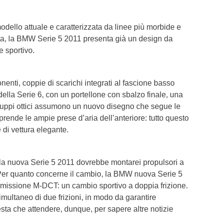
odello attuale e caratterizzata da linee più morbide e
ta, la BMW Serie 5 2011 presenta già un design da
e sportivo.
nenti, coppie di scarichi integrati al fascione basso
 della Serie 6, con un portellone con sbalzo finale, una
i gruppi ottici assumono un nuovo disegno che segue le
iprende le ampie prese d’aria dell’anteriore: tutto questo
 di vettura elegante.
 la nuova Serie 5 2011 dovrebbe montarei propulsori a
a. Per quanto concerne il cambio, la BMW nuova Serie 5
missione M-DCT: un cambio sportivo a doppia frizione.
ultaneo di due frizioni, in modo da garantire
resta che attendere, dunque, per sapere altre notizie