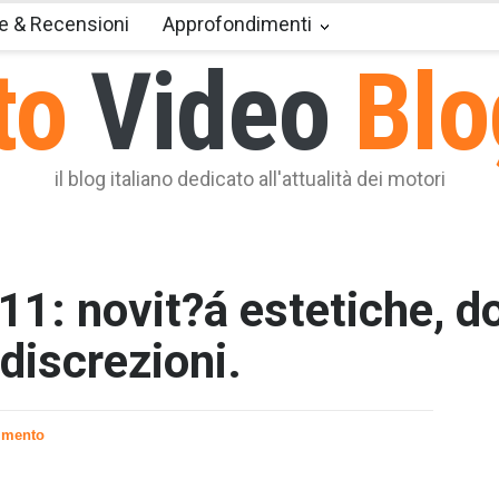
e & Recensioni
Approfondimenti
to
Video
Blo
il blog italiano dedicato all'attualità dei motori
1: novit?á estetiche, do
discrezioni.
T2 = 0,0
T3 = 0,0
T4 = 0,0
mmento
T5 = 0,0
T6 = 0,0
T7 = 0,0