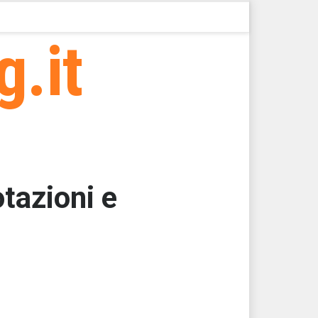
g.it
tazioni e
000
000
000
000
000
000 > 17111,17 > 17111,17