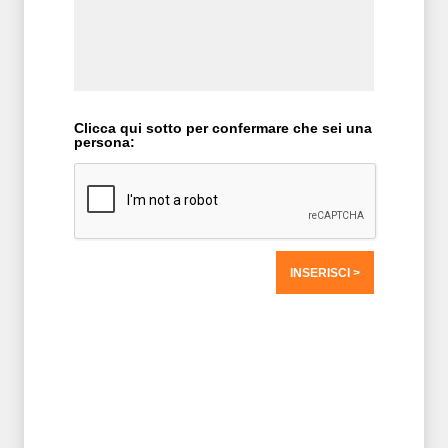
Clicca qui sotto per confermare che sei una
persona:
T2 = 0,0000
T3 = 0,0000
T4 = 0,0000
T5 = 1.562,5000
T6 = 1.562,5000
T7 = 1.562,5000 > 21040,57 > 21040,55