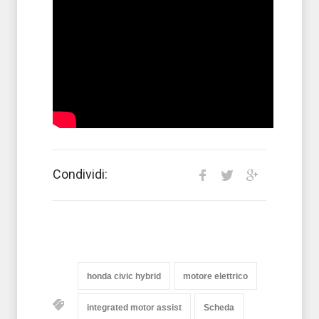
Condividi:
honda civic hybrid
motore elettrico
integrated motor assist
Scheda