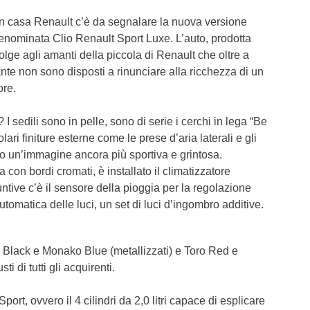
 in casa Renault c’è da segnalare la nuova versione
enominata Clio Renault Sport Luxe. L’auto, prodotta
olge agli amanti della piccola di Renault che oltre a
ante non sono disposti a rinunciare alla ricchezza di un
ore.
 I sedili sono in pelle, sono di serie i cerchi in lega “Be
ari finiture esterne come le prese d’aria laterali e gli
no un’immagine ancora più sportiva e grintosa.
a con bordi cromati, è installato il climatizzatore
untive c’è il sensore della pioggia per la regolazione
utomatica delle luci, un set di luci d’ingombro additive.
k Black e Monako Blue (metallizzati) e Toro Red e
i di tutti gli acquirenti.
port, ovvero il 4 cilindri da 2,0 litri capace di esplicare