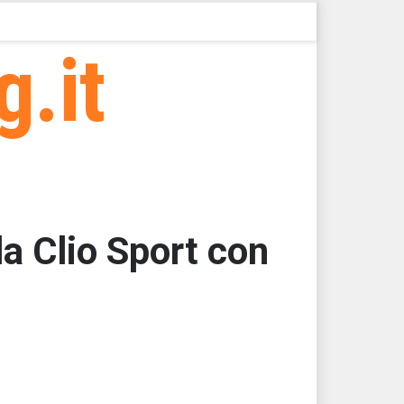
g.it
la Clio Sport con
000
000
000
000
000
000 > 79609,63 > 79609,63