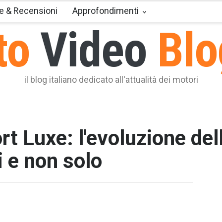
e & Recensioni
Approfondimenti
to
Video
Blo
il blog italiano dedicato all'attualità dei motori
rt Luxe: l'evoluzione del
i e non solo
T2 = 0,0
T3 = 0,0
T4 = 0,0
T5 = 0,0
T6 = 0,0
T7 = 0,0