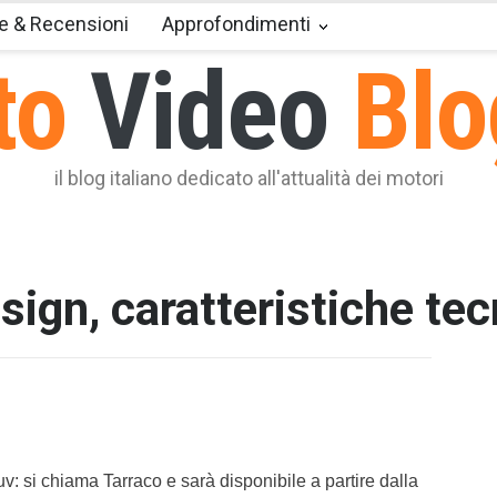
e & Recensioni
Approfondimenti
to
Video
Blo
il blog italiano dedicato all'attualità dei motori
sign, caratteristiche te
T2 = 1.5
T3 = 1.5
T4 = 1.5
T5 = 1.5
T6 = 1.5
T7 = 1.5
uv: si chiama Tarraco e sarà disponibile a partire dalla