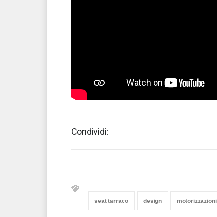
Condividi:
seat tarraco
design
motorizzazioni