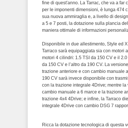
fine di quest'anno. La Tarrac, che va a far 
per le imponenti dimensioni, è lunga 474 cm
sua nuova ammiraglia e, a livello di design,
a 5 e 7 posti, la dotazione sulla plancia de
maniera ottimale di informazioni personaliz
Disponibile in due allestimento, Style ed X
Tarraco sarà equipaggiata sia con motori a
motori 4 cilindri: 1.5 TSI da 150 CV e il 2.0
da 150 CV e l’altro da 190 CV. La version
trazione anteriore e con cambio manuale a
190 CV sarà invece disponibile con trasm
con la trazione integrale 4Drive; mentre la
cambio manuale a 6 marce e la trazione ant
trazione 4x4 4Drive; e infine, la Tarraco d
integrale 4Drive con cambio DSG 7 rapport
Ricca la dotazione tecnologica di questa vet