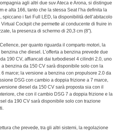
compagnia agli altri due suv Ateca e Arona, si distingue
 e alta 166, tanto che la stessa Seat l’ha definita la
 spiccano i fari Full LED, la disponibilità dell’abitacolo
l Virtual Cockpit che permette al conducente di fruire in
zate, la presenza di schermo di 20,3 cm (8”).
Cellence, per quanto riguarda il comparto motori, la
 benzina che diesel. L’offerta a benzina prevede due
 da 190 CV, affiancati dai turbodiesel 4 cilindri 2.0, uno
e a benzina da 150 CV sarà disponibile solo con la
 6 marce; la versione a benzina con propulsore 2.0 da
issione DSG con cambio a doppia frizione a 7 marce,
 versione diesel da 150 CV sarà proposta sia con il
eriore, che con il cambio DSG 7 a doppia frizione e la
iesel da 190 CV sarà disponibile solo con trazione
i.
tura che prevede, tra gli altri sistemi, la regolazione