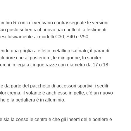
T6 = 0,0
T7 = 0,0
marchio R con cui venivano contrassegnate le versioni
 suo posto subentra il nuovo pacchetto di allestimenti
o esclusivamente ai modelli C30, S40 e V50.
ende una griglia a effetto metallico satinato, il paraurti
nteriore che al posteriore, le minigonne, lo spoiler
 i cerchi in lega a cinque razze con diametro da 17 o 18
e da parte del pacchetto di accessori sportivi: i sedili
color crema, il volante è anch’esso in pelle, c’è un nuovo
e e la pedaliera è in alluminio.
e sia la consolle centrale che gli inserti delle portiere e