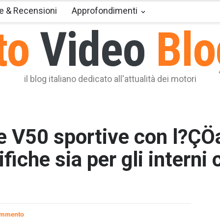
e & Recensioni
Approfondimenti
to
Video
Blo
il blog italiano dedicato all'attualità dei motori
e V50 sportive con l?ÇÖ
iche sia per gli interni c
T2 = 0,0
T3 = 0,0
T4 = 0,0
ommento
T5 = 0,0