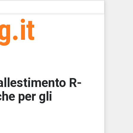
g.it
allestimento R-
he per gli
000
000
000
000