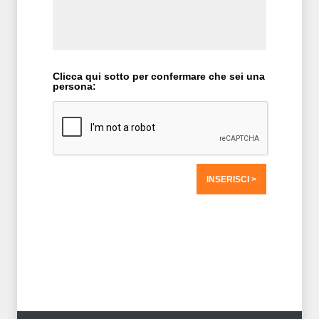
Clicca qui sotto per confermare che sei una
persona:
T2 = 1.562,5000
T3 = 1.562,5000
T4 = 1.562,5000
T5 = 1.562,5000
T6 = 1.562,5000
T7 = 1.562,5000 > 59258,12 > 59258,11