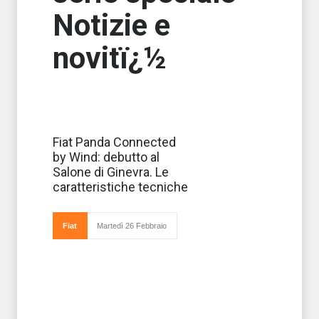
Notizie e
novitï¿½
Wind Tre e Fiat
Fiat Panda Connected
lanciano la
by Wind: debutto al
nuova Panda
Connected by
Salone di Ginevra. Le
Wind, serie
caratteristiche tecniche
speciale,
personalizzata con
i colori ed il logo di
Wind, che
Fiat
Martedì 26 Febbraio
permetterà