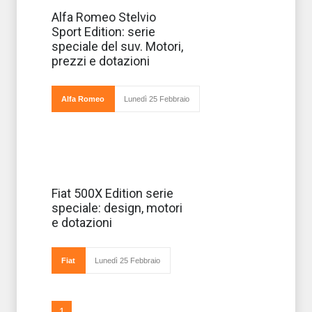
Debutta sul
Alfa Romeo Stelvio
mercato in
Sport Edition: serie
questo mese di
maggio con
speciale del suv. Motori,
prezzi a partire
prezzi e dotazioni
da 59.700 euro
la serie
speciale
Sport Edition
Alfa Romeo
Lunedì 25 Febbraio
del Suv
Stelvio. Segni
p
Debutta la nuova
Fiat 500X Edition serie
serie speciale
speciale: design, motori
Edition della
500X
e dotazioni
caratterizzata da
una eccezionale
che comprende
anche cerchi in lega
Fiat
Lunedì 25 Febbraio
argentati da 16 p
1