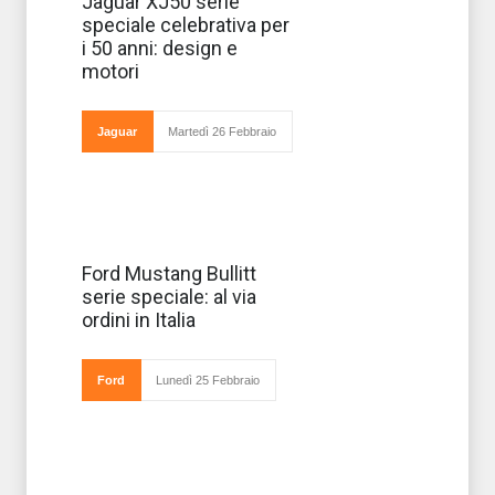
Jaguar XJ50 serie
elegante,
speciale celebrativa per
raffinata e
lussuosa. Si
i 50 anni: design e
presenta così la
motori
Jaguar XJ50
serie speciale
celebrativa per i
50 anni della
Jaguar
Martedì 26 Febbraio
berlina
Ford ha
Ford Mustang Bullitt
realizzato la
serie speciale: al via
serie speciale
della sua mitica
ordini in Italia
Ford Mustang in
serie speciale Bullit
per omaggiare, a
cinquant'anni di
Ford
Lunedì 25 Febbraio
distanz