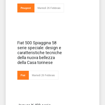
200mila unità
vendute in Italia
e che sarà
Peugeot
Martedì 26 Febbraio
prodotta in
1.200 unità
Realizzata per
Fiat 500 Spiaggina 58
celebrare i 60
serie speciale: design e
anni della
Spiaggina, arriva
caratteristiche tecniche
l'inedita Fiat 500
della nuova bellezza
Spiaggina 58,
concept car by
della Casa torinese
Garage Italia
creata con i
Fiat
Martedì 26 Febbraio
Segni particolari: