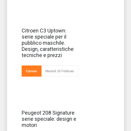
Citroen lancia la
Citroen C3 Uptown:
nuova C3
serie speciale per il
Uptown serie
speciale pensata
pubblico maschile.
specificatamente
Design, caratteristiche
per il pubblico
maschile e
tecniche e prezzi
realizzata in
collaborazione
con l&#
Citroen
Martedì 26 Febbraio
La Peugeot 208
Peugeot 208 Signature
arriva in versione
serie speciale: design e
speciale
Signature per
motori
celebrare le