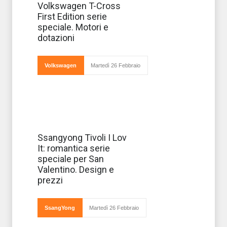
Il lancio ufficiale
Volkswagen T-Cross
della gamma
First Edition serie
Volkswagen T-
Cross è in
speciale. Motori e
programma il
dotazioni
prossimo mese
di aprile ma
nell’attesa
arriva in
Volkswagen
Martedì 26 Febbraio
Italia la T-C
In occasione di
Ssangyong Tivoli I Lov
San Valentino
It: romantica serie
ormai quasi alle
porte Ssangyong
speciale per San
ha deciso di
Valentino. Design e
lanciare una
serie speciale del
prezzi
suo modello
Tivoli I Lov It,
SsangYong
Martedì 26 Febbraio